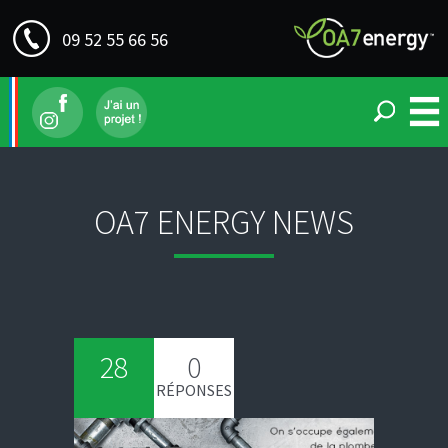
09 52 55 66 56
OA7 ENERGY NEWS
28
0
RÉPONSES